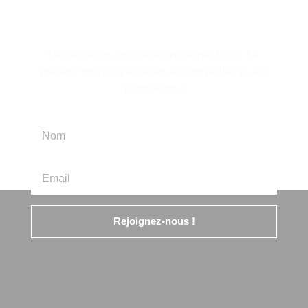
d'information
Laissez-vous inspirer en rejoignant IBIX. Le
meilleur moyen d’accéder aux nouvelles et aux
promotions !
Rejoignez-nous !