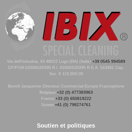
Via dell’Industria, 43 48022 Lugo (RA) (Italie)
+39 0545 994589
CF/P.IVA 02006520395 R.I. 02006520395 R.E.A. 163481 Cap.
Soc. € 119,000.00
Benoît Jacquemin
Directeur Commercial Europe Francophone
Belgique:
+32 (0) 477383963
France:
+33 (0) 650819222
Suisse:
+41 (0) 798274761
Soutien et politiques