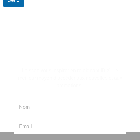
S'abonner à la lettre
d'information
Laissez-vous inspirer en rejoignant IBIX. Le
meilleur moyen d’accéder aux nouvelles et aux
promotions !