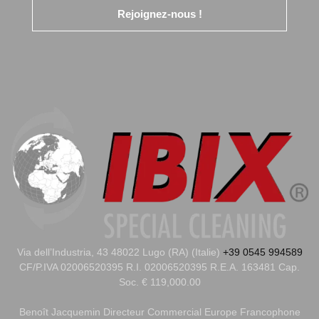
Rejoignez-nous !
Via dell’Industria, 43 48022 Lugo (RA) (Italie)
+39 0545 994589
CF/P.IVA 02006520395 R.I. 02006520395 R.E.A. 163481 Cap.
Soc. € 119,000.00
Benoît Jacquemin
Directeur Commercial Europe Francophone