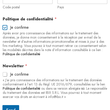
a
l
Code postal
Pays
i
t
Politique de confidentialité
*
é
A
Je confirme
d
Après avoir pris connaissance des informations sur le traitement des
r
données, je donne mon consentement à la réception par e-mail de la
e
newsletter et d’autres informations promotionnelles et mises à jour à des
s
fins marketing. Vous pouvez à tout moment retirer ce consentement selon
s
les modalités décrites dans la note d’information consultable à ce lien :
e
Politique de confidentialité
Newsletter
*
Je confirme
« J’ai pris connaissance des informations sur le traitement des données
conformément à l’art. 13 du Règl. UE 2016/679, consultables sur le lien
Politique de confidentialité
ou dans sa version abrégée
ici
. Le responsable
du traitement des données est IBIX S.R.L. Vous pourrez à tout moment
exercer vos droits en écrivant à info@ibix.it »
Send