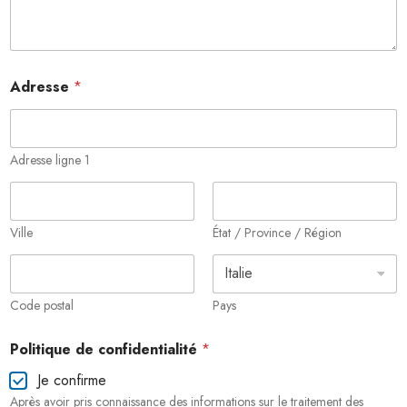
t
i
q
u
e
Adresse
*
Adresse ligne 1
Ville
État / Province / Région
Code postal
Pays
Politique de confidentialité
*
Je confirme
Après avoir pris connaissance des informations sur le traitement des