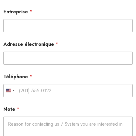
Entreprise
*
Adresse électronique
*
Téléphone
*
United States +1
*
Note
*
*
P
o
l
i