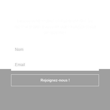
d'information
Laissez-vous inspirer en rejoignant IBIX. Le
meilleur moyen d’accéder aux nouvelles et aux
promotions !
Rejoignez-nous !