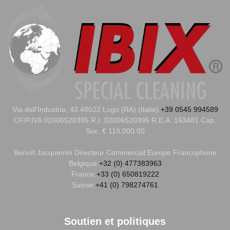
Via dell’Industria, 43 48022 Lugo (RA) (Italie)
+39 0545 994589
CF/P.IVA 02006520395 R.I. 02006520395 R.E.A. 163481 Cap.
Soc. € 119,000.00
Benoît Jacquemin
Directeur Commercial Europe Francophone
Belgique:
+32 (0) 477383963
France:
+33 (0) 650819222
Suisse:
+41 (0) 798274761
Soutien et politiques