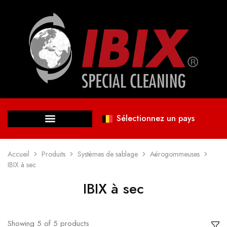
Sélectionnez un pays
Accueil
Produits
Systèmes de sablage
Aérogommeuses
IBIX à sec
IBIX à sec
Showing
5
of
5
products