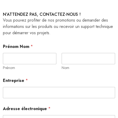
N’ATTENDEZ PAS, CONTACTEZ-NOUS !
Vous pouvez profiter de nos promotions ou demander des
informations sur les produits ou recevoir un support technique
pour démarrer vos projets.
Prénom Nom
*
Prénom
Nom
P
Entreprise
*
r
é
n
o
m
T
Adresse électronique
*
é
l