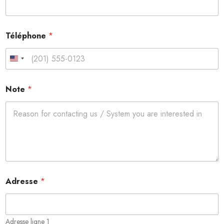
é
p
h
o
Téléphone
*
n
e
United States +1
Note
*
Adresse
*
Adresse ligne 1