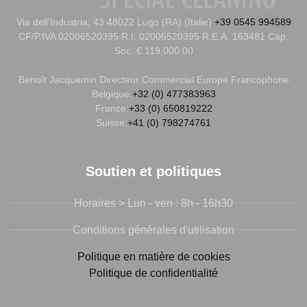
Via dell’Industria, 43 48022 Lugo (RA) (Italie)
+39 0545 994589
CF/P.IVA 02006520395 R.I. 02006520395 R.E.A. 163481 Cap.
Soc. € 119,000.00
Benoît Jacquemin
Directeur Commercial Europe Francophone
Belgique:
+32 (0) 477383963
France:
+33 (0) 650819222
Suisse:
+41 (0) 798274761
Soutien et politiques
Horaires > Lun - ven : 8h - 16h30
Conditions générales d'utilisation
Politique en matière de cookies
Politique de confidentialité