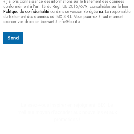
« J’ai pris connaissance des informations sur le traitement des données
conformément à l’art. 13 du Règl. UE 2016/679, consultables sur le lien
Politique de confidentialité
ou dans sa version abrégée
ici
. Le responsable
du traitement des données est IBIX S.R.L. Vous pourrez à tout moment
exercer vos droits en écrivant à info@ibix.it »
Send
S'abonner à la lettre
d'information
Laissez-vous inspirer en rejoignant IBIX. Le
meilleur moyen d’accéder aux nouvelles et aux
promotions !