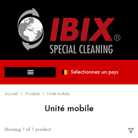
Sélectionnez un pays
Accueil
Produits
Unité mobile
Unité mobile
Showing
1
of
1
product