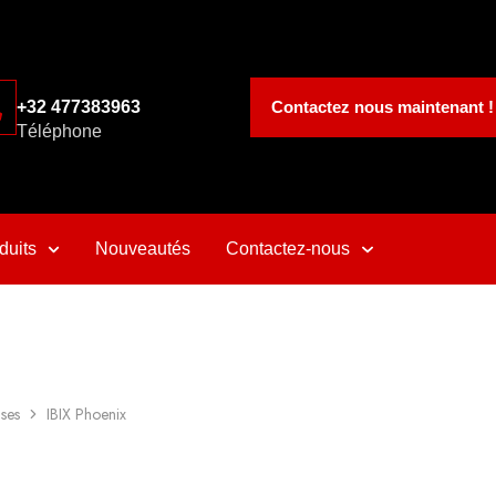
Contactez nous maintenant !
+32 477383963
Téléphone
duits
Nouveautés
Contactez-nous
ses
IBIX Phoenix