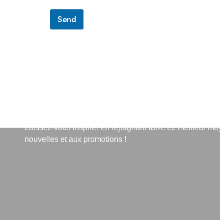
Send
S'abonner à la lettre d'info
Laissez-vous inspirer en rejoignant IBIX. Le meilleur m
nouvelles et aux promotions !