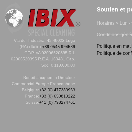
Soutien et p
Horaires > Lun - 
Conditions généra
Via dell’Industria, 43 48022 Lugo
Politique en mat
(RA) (Italie)
+39 0545 994589
CF/P.IVA 02006520395 R.I.
Politique de conf
02006520395 R.E.A. 163481 Cap.
Soc. € 119,000.00
Benoît Jacquemin
Directeur
Commercial Europe Francophone
Belgique:
+32 (0) 477383963
France:
+33 (0) 650819222
Suisse:
+41 (0) 798274761