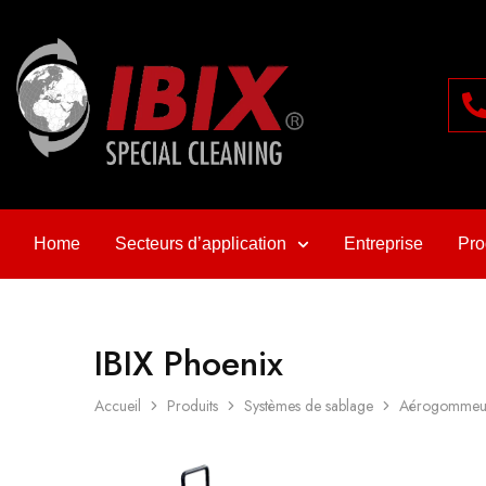
Home
Secteurs d’application
Entreprise
Pro
IBIX Phoenix
Accueil
Produits
Systèmes de sablage
Aérogommeu