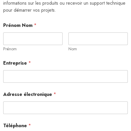
informations sur les produits ou recevoir un support technique
pour démarrer vos projets.
Prénom Nom
*
Prénom
Nom
Entreprise
*
é
Adresse électronique
*
l
e
c
t
r
o
Téléphone
*
n