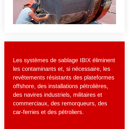
Les systèmes de sablage IBIX éliminent
les contaminants et, si nécessaire, les
revêtements résistants des plateformes
offshore, des installations pétrolières,
des navires industriels, militaires et
commerciaux, des remorqueurs, des
car-ferries et des pétroliers.