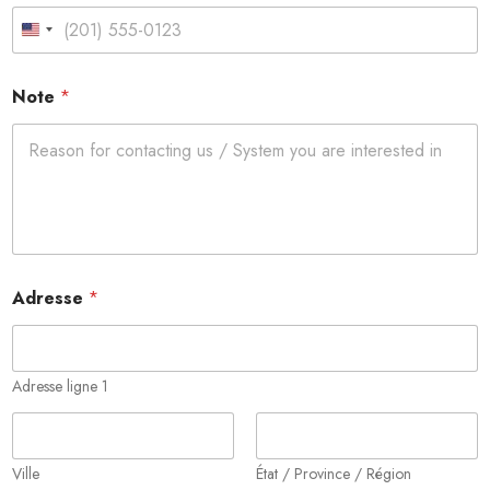
i
q
United States +1
u
e
*
Note
*
d
e
Adresse
*
Adresse ligne 1
Ville
État / Province / Région