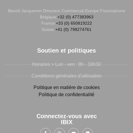
Benoît Jacquemin
Directeur Commercial Europe Francophone
Belgique:
+32 (0) 477383963
France:
+33 (0) 650819222
Suisse:
+41 (0) 798274761
Soutien et politiques
Horaires > Lun - ven : 8h - 16h30
Conditions générales d'utilisation
Politique en matière de cookies
Politique de confidentialité
Connectez-vous avec
IBIX