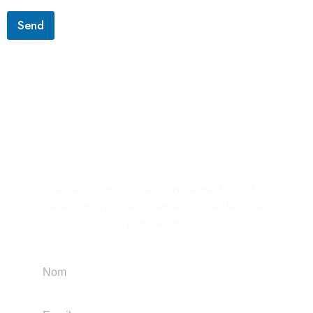
Send
S'abonner à la lettre
d'information
Laissez-vous inspirer en rejoignant IBIX. Le
meilleur moyen d’accéder aux nouvelles et aux
promotions !