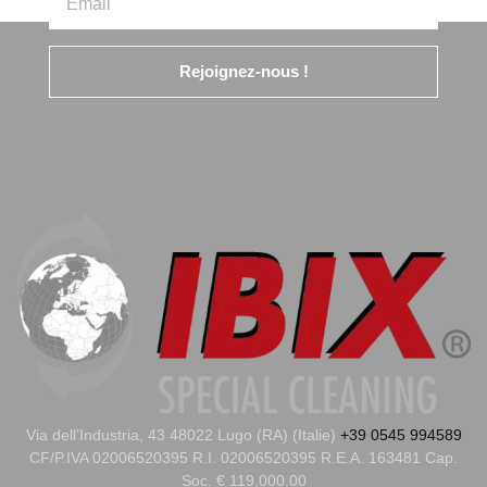
Rejoignez-nous !
Via dell’Industria, 43 48022 Lugo (RA) (Italie)
+39 0545 994589
CF/P.IVA 02006520395 R.I. 02006520395 R.E.A. 163481 Cap.
Soc. € 119,000.00