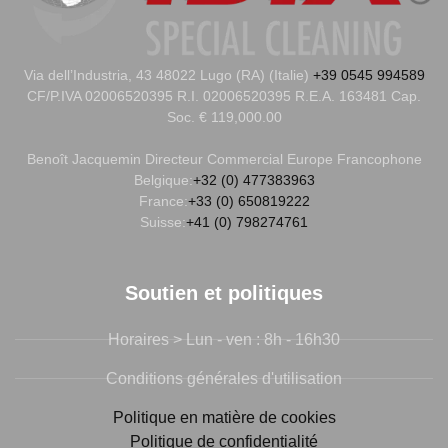
Via dell’Industria, 43 48022 Lugo (RA) (Italie)
+39 0545 994589
CF/P.IVA 02006520395 R.I. 02006520395 R.E.A. 163481 Cap.
Soc. € 119,000.00
Benoît Jacquemin
Directeur Commercial Europe Francophone
Belgique:
+32 (0) 477383963
France:
+33 (0) 650819222
Suisse:
+41 (0) 798274761
Soutien et politiques
Horaires > Lun - ven : 8h - 16h30
Conditions générales d'utilisation
Politique en matière de cookies
Politique de confidentialité