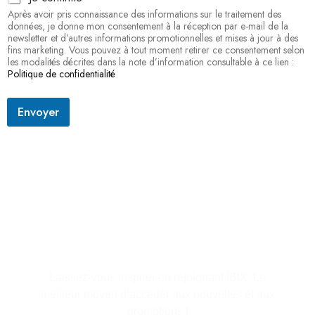
e
Après avoir pris connaissance des informations sur le traitement des
é
données, je donne mon consentement à la réception par e-mail de la
l
newsletter et d’autres informations promotionnelles et mises à jour à des
e
fins marketing. Vous pouvez à tout moment retirer ce consentement selon
c
les modalités décrites dans la note d’information consultable à ce lien :
t
Politique de confidentialité
r
o
n
Envoyer
i
q
u
e
p
r
é
S'abonner à la lettre
n
o
d'information
m
Laissez-vous inspirer en rejoignant IBIX. Le
meilleur moyen d’accéder aux nouvelles et aux
promotions !