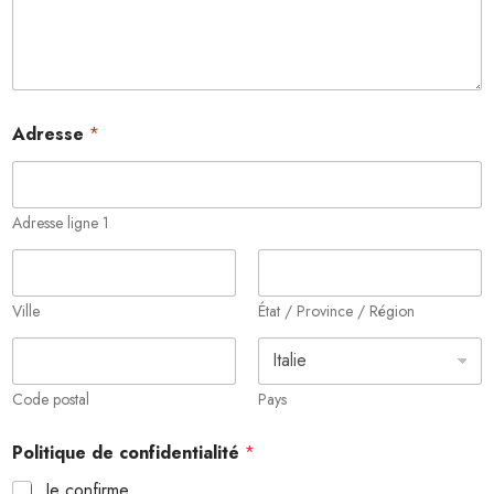
Adresse
*
Adresse ligne 1
Ville
État / Province / Région
Code postal
Pays
N
Politique de confidentialité
*
o
t
Je confirme