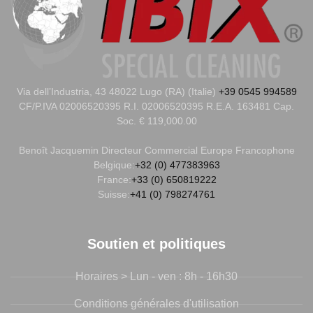
Via dell’Industria, 43 48022 Lugo (RA) (Italie)
+39 0545 994589
CF/P.IVA 02006520395 R.I. 02006520395 R.E.A. 163481 Cap.
Soc. € 119,000.00
Benoît Jacquemin
Directeur Commercial Europe Francophone
Belgique:
+32 (0) 477383963
France:
+33 (0) 650819222
Suisse:
+41 (0) 798274761
Soutien et politiques
Horaires > Lun - ven : 8h - 16h30
Conditions générales d'utilisation