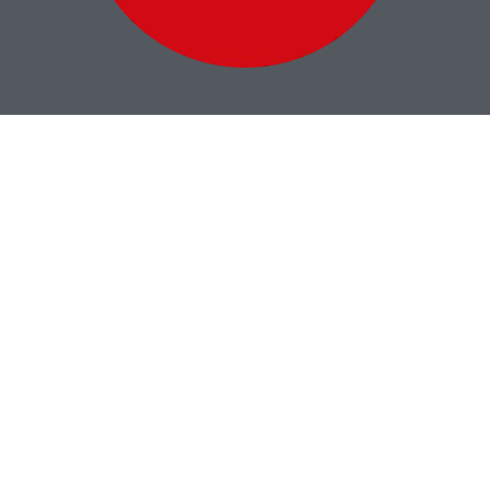
Qualité des
résultats
La philosophie professionnelle d’IBIX a pour objectif de se
positionner vis-à-vis du client en tant que fournisseur
attentif et fiable et en tant que partenaire ouvert et
collaboratif, dans l’optique d’une démarche d’avancée
qualitative pour les deux parties.