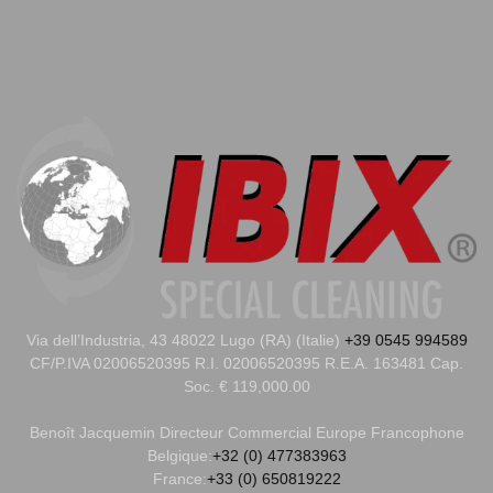
Via dell’Industria, 43 48022 Lugo (RA) (Italie)
+39 0545 994589
CF/P.IVA 02006520395 R.I. 02006520395 R.E.A. 163481 Cap.
Soc. € 119,000.00
Benoît Jacquemin
Directeur Commercial Europe Francophone
Belgique:
+32 (0) 477383963
France:
+33 (0) 650819222