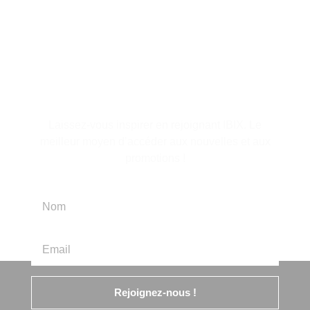
S'abonner à la lettre
d'information
Laissez-vous inspirer en rejoignant IBIX. Le
meilleur moyen d’accéder aux nouvelles et aux
promotions !
Rejoignez-nous !