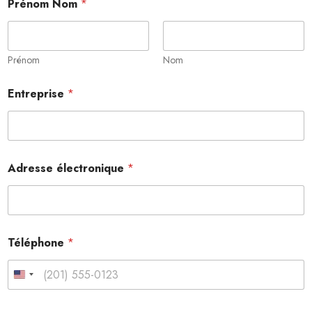
Prénom Nom
*
Prénom
Nom
Entreprise
*
Adresse électronique
*
N
Téléphone
*
o
m
P
United States +1
o
l
i