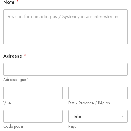
Note
*
t
i
q
u
e
é
l
e
c
t
Adresse
*
r
o
n
i
Adresse ligne 1
q
u
e
Ville
État / Province / Région
Code postal
Pays