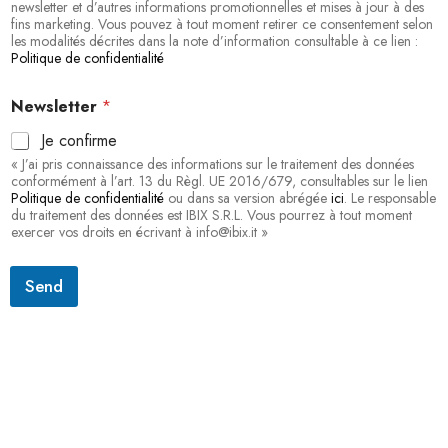
newsletter et d’autres informations promotionnelles et mises à jour à des
q
fins marketing. Vous pouvez à tout moment retirer ce consentement selon
u
les modalités décrites dans la note d’information consultable à ce lien :
e
Politique de confidentialité
T
é
Newsletter
*
l
é
Je confirme
p
« J’ai pris connaissance des informations sur le traitement des données
h
conformément à l’art. 13 du Règl. UE 2016/679, consultables sur le lien
o
Politique de confidentialité
ou dans sa version abrégée
ici
. Le responsable
n
du traitement des données est IBIX S.R.L. Vous pourrez à tout moment
e
exercer vos droits en écrivant à info@ibix.it »
*
Send
S'abonner à la lettre