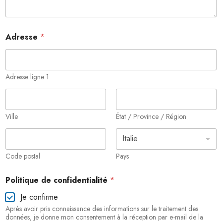
Adresse
*
Adresse ligne 1
Ville
État / Province / Région
Code postal
Pays
P
Politique de confidentialité
*
o
l
Je confirme
i
Après avoir pris connaissance des informations sur le traitement des
t
données, je donne mon consentement à la réception par e-mail de la
i