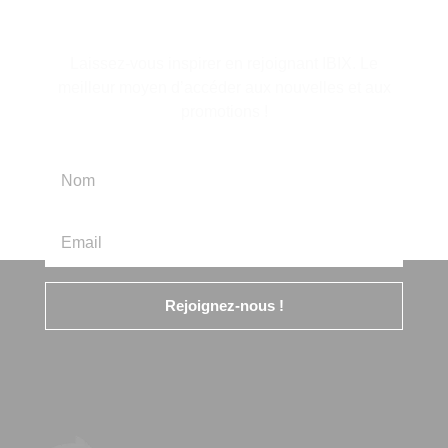
d'information
Laissez-vous inspirer en rejoignant IBIX. Le
meilleur moyen d’accéder aux nouvelles et aux
promotions !
Rejoignez-nous !