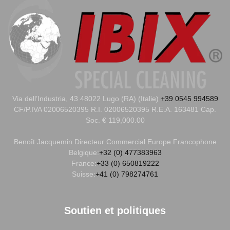
Via dell’Industria, 43 48022 Lugo (RA) (Italie)
+39 0545 994589
CF/P.IVA 02006520395 R.I. 02006520395 R.E.A. 163481 Cap.
Soc. € 119,000.00
Benoît Jacquemin
Directeur Commercial Europe Francophone
Belgique:
+32 (0) 477383963
France:
+33 (0) 650819222
Suisse:
+41 (0) 798274761
Soutien et politiques