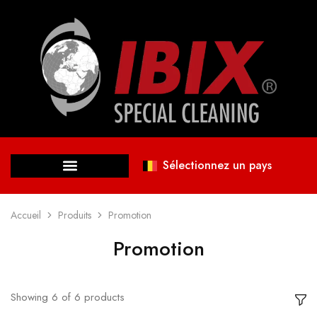
Sélectionnez un pays
Accueil
Produits
Promotion
Promotion
Showing
6
of
6
products