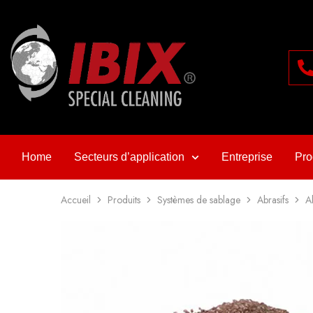
Home
Secteurs d’application
Entreprise
Pro
Accueil
Produits
Systèmes de sablage
Abrasifs
A