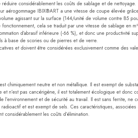
réduire considérablement les coûts de sablage et de nettoyage.
 pour aérogommage IBIX®ART a une vitesse de coupe élevée grâc
volume agissant sur la surface (144/unité de volume contre 85 pour
e fonctionnement, cela se traduit par une vitesse de sablage en m
mation d’abrasif inférieure (-66 %), et donc une productivité su
els à base de scories ou de pierres et de verre.
icatives et doivent être considérées exclusivement comme des va
st chimiquement neutre et non métallique. Il est exempt de subst
bre et n’est pas cancérigène, il est totalement écologique et donc
 l’environnement et de sécurité au travail. Il est sans ferrite, ne c
 radioactif et est exempt de sels. Ces caractéristiques, associées 
t considérablement les coûts d’élimination.