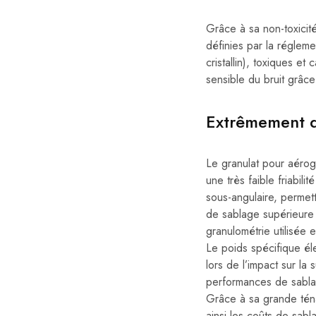
Grâce à sa non-toxici
définies par la réglem
cristallin), toxiques e
sensible du bruit grâce
Extrêmement d
Le granulat pour aéro
une très faible friabil
sous-angulaire, permet
de sablage supérieure 
granulométrie utilisée 
Le poids spécifique él
lors de l’impact sur la
performances de sabla
Grâce à sa grande ténaci
ainsi les coûts de sab