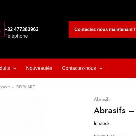
Contactez nous maintenant !
+32 477383963
Téléphone
duits
Nouveautés
Contactez-nous
brasifs – IBIX® ART
Abrasifs
Abrasifs –
In stock