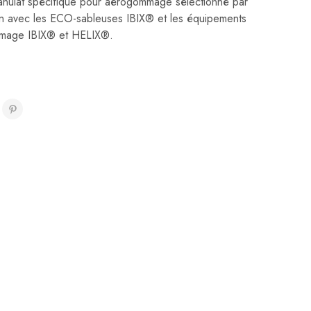
nulat spécifique pour aérogommage sélectionné par
ion avec les ECO-sableuses IBIX® et les équipements
mmage IBIX® et HELIX®.