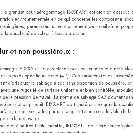
té, le granulat pour aérogommage IBIX®ART est bien en dessous d
entation environnementale en ce qui concerne les composants silico
t cancérigènes, garantissant un environnement de travail sûr et pro
 à la possibilité de sabler à basse pression.
ur et non poussiéreux :
gommage IBIX®ART se caractérise par une ténacité et dureté éle
ité et un poids spécifique élevé (4.1). Ces caractéristiques, associ
tent d’effectuer le sablage à sec sans dispersion de poussière, en
avec une rugosité de surface uniforme et bien contrôlée, modulab
et de la pression de travail. La norme de sablage SA3 s’obtient san
evé permet au produit IBIX®ART de transférer une grande quantit
 surface, ce qui se traduit par une augmentation considérable de l’e
ge et de nettoyage.
té et à sa très faible friabilité, IBIX®ART peut être réutilisé plus
lage et de nettoyage liés aux consommables.