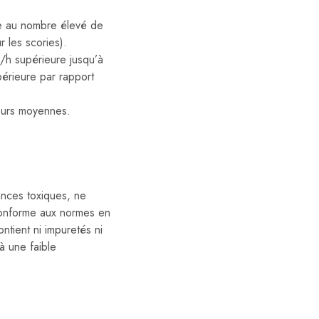
e au nombre élevé de
 les scories).
²/h supérieure jusqu’à
périeure par rapport
leurs moyennes.
ances toxiques, ne
 conforme aux normes en
ontient ni impuretés ni
à une faible