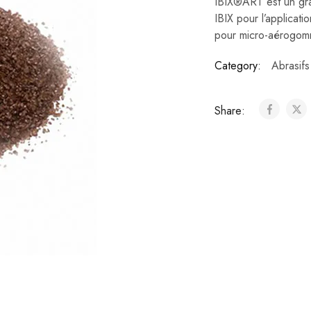
IBIX®ART est un gra
IBIX pour l’applicat
pour micro-aérogo
Category:
Abrasifs
Share: