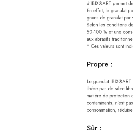
d’IBIX®ART permet de 
En effet, le granulat
grains de granulat par 
Selon les conditions d
50-100 % et une consom
aux abrasifs traditionn
* Ces valeurs sont ind
Propre :
Le granulat IBIX®ART e
libère pas de silice li
matière de protection de
contaminants, n’est pas
consommation, réduisen
Sûr :