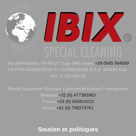
Via dell’Industria, 43 48022 Lugo (RA) (Italie)
+39 0545 994589
CF/P.IVA 02006520395 R.I. 02006520395 R.E.A. 163481 Cap.
Soc. € 119,000.00
Benoît Jacquemin
Directeur Commercial Europe Francophone
Belgique:
+32 (0) 477383963
France:
+33 (0) 650819222
Suisse:
+41 (0) 798274761
Soutien et politiques