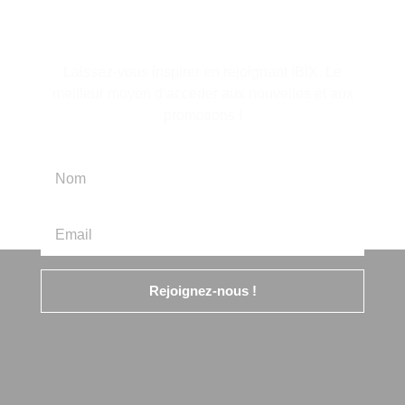
d'information
Laissez-vous inspirer en rejoignant IBIX. Le
meilleur moyen d’accéder aux nouvelles et aux
promotions !
Rejoignez-nous !