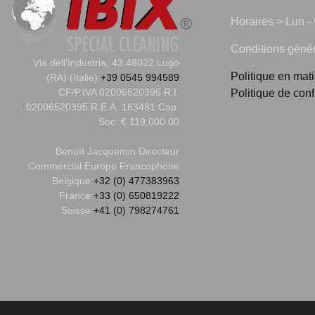
Horaires > Lun - 
Conditions généra
Via dell’Industria, 43 48022 Lugo
Politique en mat
(RA) (Italie)
+39 0545 994589
CF/P.IVA 02006520395 R.I.
Politique de conf
02006520395 R.E.A. 163481 Cap.
Soc. € 119,000.00
Benoît Jacquemin
Directeur
Commercial Europe Francophone
Belgique:
+32 (0) 477383963
France:
+33 (0) 650819222
Suisse:
+41 (0) 798274761