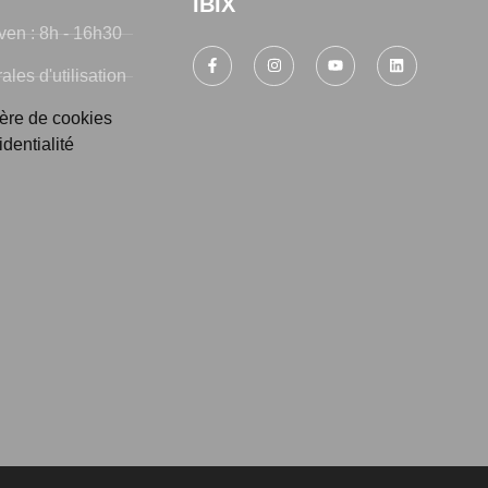
IBIX
ven : 8h - 16h30
les d'utilisation
ière de cookies
identialité