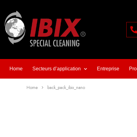
Home
Secteurs d’application
Entreprise
Pro
Home
back_pack_ibix_nano