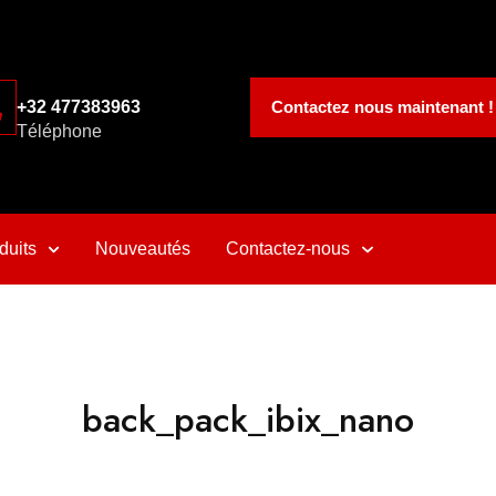
Contactez nous maintenant !
+32 477383963
Téléphone
duits
Nouveautés
Contactez-nous
back_pack_ibix_nano