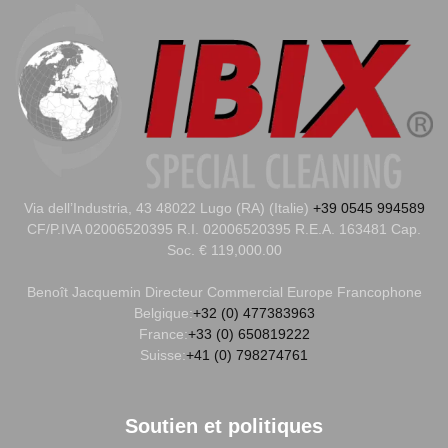
Via dell’Industria, 43 48022 Lugo (RA) (Italie)
+39 0545 994589
CF/P.IVA 02006520395 R.I. 02006520395 R.E.A. 163481 Cap.
Soc. € 119,000.00
Benoît Jacquemin
Directeur Commercial Europe Francophone
Belgique:
+32 (0) 477383963
France:
+33 (0) 650819222
Suisse:
+41 (0) 798274761
Soutien et politiques