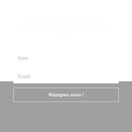
d'information
Laissez-vous inspirer en rejoignant IBIX. Le
meilleur moyen d’accéder aux nouvelles et aux
promotions !
Rejoignez-nous !