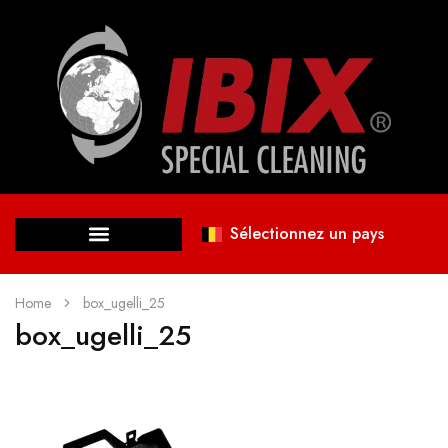
Sélectionnez un pays
Home
box_ugelli_25
box_ugelli_25