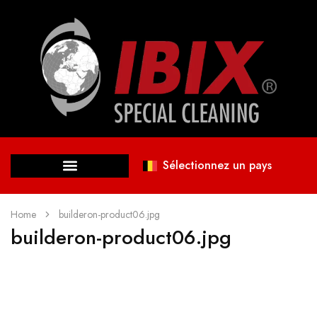
Sélectionnez un pays
Home
builderon-product06.jpg
builderon-product06.jpg