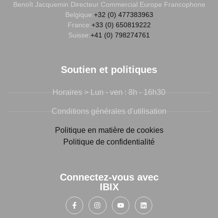
Benoît Jacquemin
Directeur Commercial Europe Francophone
Belgique:
+32 (0) 477383963
France:
+33 (0) 650819222
Suisse:
+41 (0) 798274761
Soutien et politiques
Horaires > Lun - ven : 8h - 16h30
Conditions générales d'utilisation
Politique en matière de cookies
Politique de confidentialité
Connectez-vous avec
IBIX