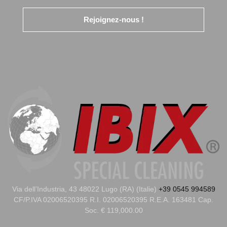
Rejoignez-nous !
Via dell’Industria, 43 48022 Lugo (RA) (Italie)
+39 0545 994589
CF/P.IVA 02006520395 R.I. 02006520395 R.E.A. 163481 Cap.
Soc. € 119,000.00