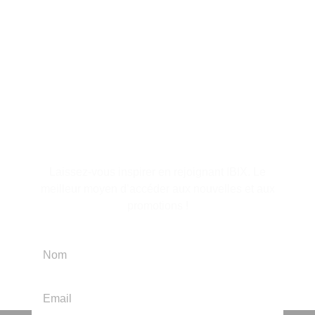
S'abonner à la lettre
d'information
Laissez-vous inspirer en rejoignant IBIX. Le
meilleur moyen d’accéder aux nouvelles et aux
promotions !