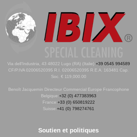
Via dell’Industria, 43 48022 Lugo (RA) (Italie)
+39 0545 994589
CF/P.IVA 02006520395 R.I. 02006520395 R.E.A. 163481 Cap.
Soc. € 119,000.00
Benoît Jacquemin
Directeur Commercial Europe Francophone
Belgique:
+32 (0) 477383963
France:
+33 (0) 650819222
Suisse:
+41 (0) 798274761
Soutien et politiques