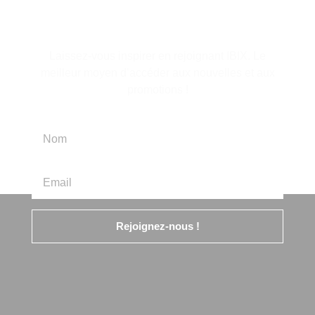
d'information
Laissez-vous inspirer en rejoignant IBIX. Le
meilleur moyen d’accéder aux nouvelles et aux
promotions !
Rejoignez-nous !