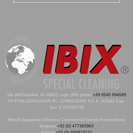
Via dell’Industria, 43 48022 Lugo (RA) (Italie)
+39 0545 994589
CF/P.IVA 02006520395 R.I. 02006520395 R.E.A. 163481 Cap.
Soc. € 119,000.00
Benoît Jacquemin
Directeur Commercial Europe Francophone
Belgique:
+32 (0) 477383963
France:
+33 (0) 650819222