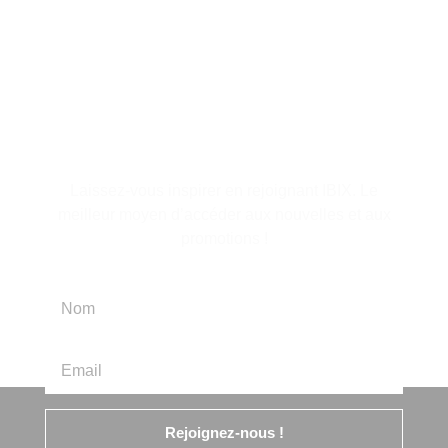
S'abonner à la lettre
d'information
Laissez-vous inspirer en rejoignant IBIX. Le
meilleur moyen d’accéder aux nouvelles et aux
promotions !
Rejoignez-nous !