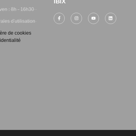
IBIX
ven : 8h - 16h30
les d'utilisation
ière de cookies
identialité