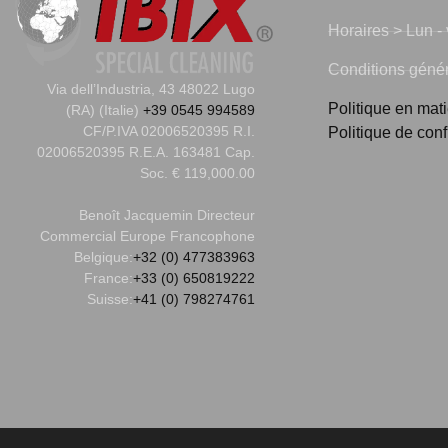
Horaires > Lun - 
Conditions généra
Via dell’Industria, 43 48022 Lugo
Politique en mat
(RA) (Italie)
+39 0545 994589
CF/P.IVA 02006520395 R.I.
Politique de conf
02006520395 R.E.A. 163481 Cap.
Soc. € 119,000.00
Benoît Jacquemin
Directeur
Commercial Europe Francophone
Belgique:
+32 (0) 477383963
France:
+33 (0) 650819222
Suisse:
+41 (0) 798274761