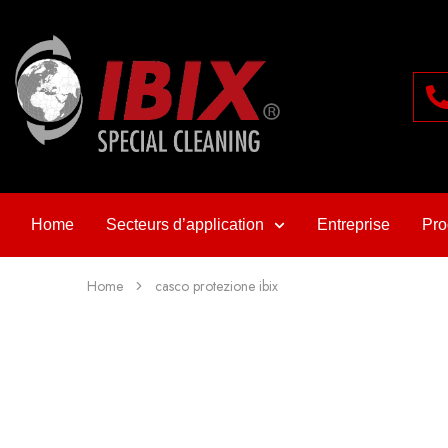
Home
Secteurs d’application
Entreprise
Pro
Home
casco protezione ibix