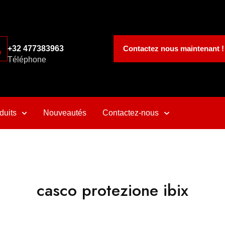
Contactez nous maintenant !
+32 477383963
Téléphone
duits
Nouveautés
Contactez-nous
casco protezione ibix