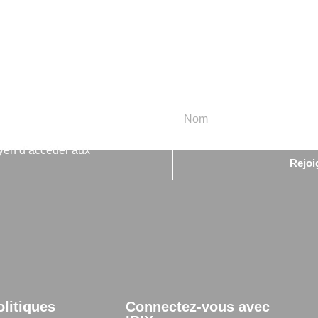
rmation
oyen d’accéder aux
Rejoi
olitiques
Connectez-vous avec