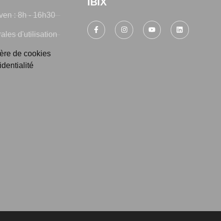
IBIX
ven : 8h - 16h30
les d'utilisation
ière de cookies
identialité