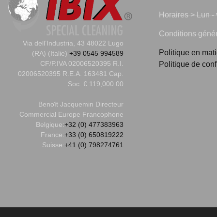
Horaires > Lun - 
Conditions généra
Via dell’Industria, 43 48022 Lugo
Politique en mat
(RA) (Italie)
+39 0545 994589
CF/P.IVA 02006520395 R.I.
Politique de conf
02006520395 R.E.A. 163481 Cap.
Soc. € 119,000.00
Benoît Jacquemin
Directeur
Commercial Europe Francophone
Belgique:
+32 (0) 477383963
France:
+33 (0) 650819222
Suisse:
+41 (0) 798274761