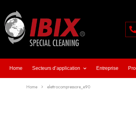
Home
Secteurs d’application
Entreprise
Pro
Home
elettrocompressore_e90