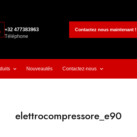
Contactez nous maintenant !
+32 477383963
Téléphone
duits
Nouveautés
Contactez-nous
elettrocompressore_e90