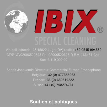
Via dell’Industria, 43 48022 Lugo (RA) (Italie)
+39 0545 994589
CF/P.IVA 02006520395 R.I. 02006520395 R.E.A. 163481 Cap.
Soc. € 119,000.00
Benoît Jacquemin
Directeur Commercial Europe Francophone
Belgique:
+32 (0) 477383963
France:
+33 (0) 650819222
Suisse:
+41 (0) 798274761
Soutien et politiques