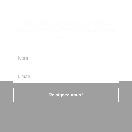
d'information
Laissez-vous inspirer en rejoignant IBIX. Le
meilleur moyen d’accéder aux nouvelles et aux
promotions !
Rejoignez-nous !