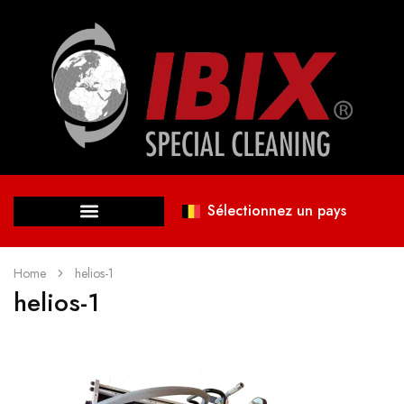
Sélectionnez un pays
Home
helios-1
helios-1