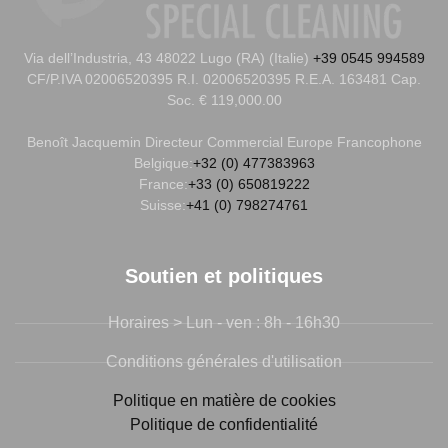
Via dell’Industria, 43 48022 Lugo (RA) (Italie)
+39 0545 994589
CF/P.IVA 02006520395 R.I. 02006520395 R.E.A. 163481 Cap.
Soc. € 119,000.00
Benoît Jacquemin
Directeur Commercial Europe Francophone
Belgique:
+32 (0) 477383963
France:
+33 (0) 650819222
Suisse:
+41 (0) 798274761
Soutien et politiques
Horaires > Lun - ven : 8h - 16h30
Conditions générales d'utilisation
Politique en matière de cookies
Politique de confidentialité