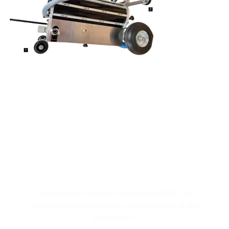
S'abonner à la lettre
d'information
Laissez-vous inspirer en rejoignant IBIX. Le
meilleur moyen d’accéder aux nouvelles et aux
promotions !