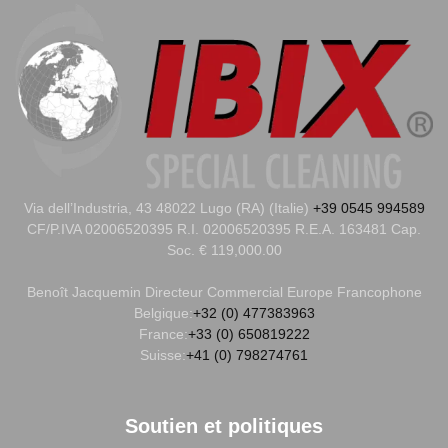
Via dell’Industria, 43 48022 Lugo (RA) (Italie)
+39 0545 994589
CF/P.IVA 02006520395 R.I. 02006520395 R.E.A. 163481 Cap.
Soc. € 119,000.00
Benoît Jacquemin
Directeur Commercial Europe Francophone
Belgique:
+32 (0) 477383963
France:
+33 (0) 650819222
Suisse:
+41 (0) 798274761
Soutien et politiques