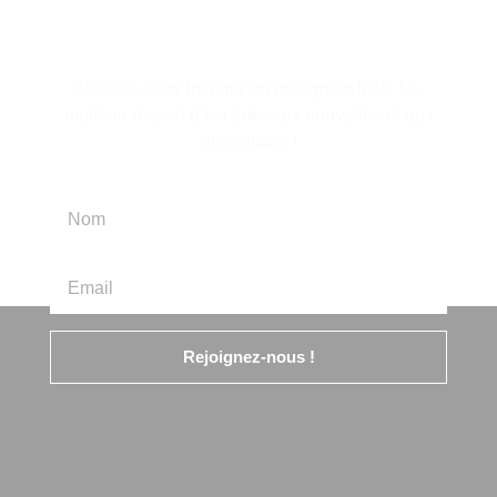
d'information
Laissez-vous inspirer en rejoignant IBIX. Le
meilleur moyen d’accéder aux nouvelles et aux
promotions !
Rejoignez-nous !