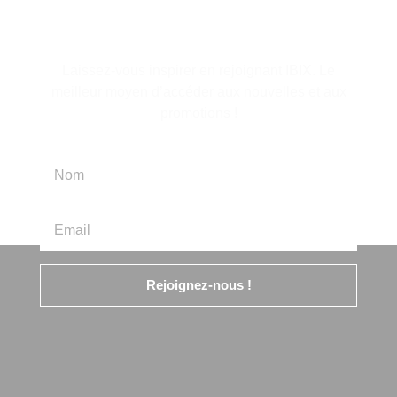
d'information
Laissez-vous inspirer en rejoignant IBIX. Le
meilleur moyen d’accéder aux nouvelles et aux
promotions !
Rejoignez-nous !