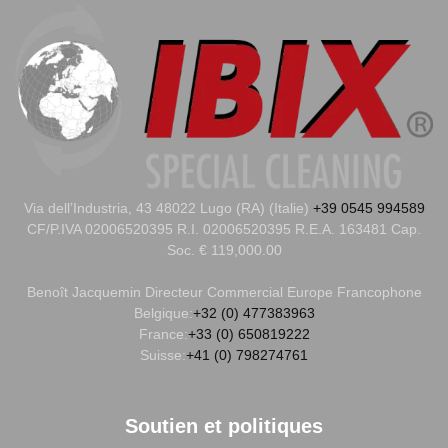
Via dell’Industria, 43 48022 Lugo (RA) (Italie)
+39 0545 994589
CF/P.IVA 02006520395 R.I. 02006520395 R.E.A. 163481 Cap.
Soc. € 119,000.00
Benoît Jacquemin
Directeur Commercial Europe Francophone
Belgique:
+32 (0) 477383963
France:
+33 (0) 650819222
Suisse:
+41 (0) 798274761
Soutien et politiques