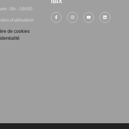
IBIX
ven : 8h - 16h30
les d'utilisation
ière de cookies
identialité