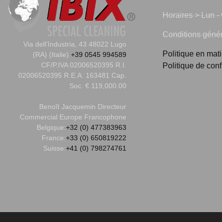
Horaires > Lun - 
Conditions généra
Via dell’Industria, 43 48022 Lugo
Politique en mat
(RA) (Italie)
+39 0545 994589
CF/P.IVA 02006520395 R.I.
Politique de conf
02006520395 R.E.A. 163481 Cap.
Soc. € 119,000.00
Benoît Jacquemin
Directeur
Commercial Europe Francophone
Belgique:
+32 (0) 477383963
France:
+33 (0) 650819222
Suisse:
+41 (0) 798274761