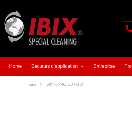
Home
Secteurs d’application
Entreprise
Pro
Home
IBIX Hi PRO 60 H2O