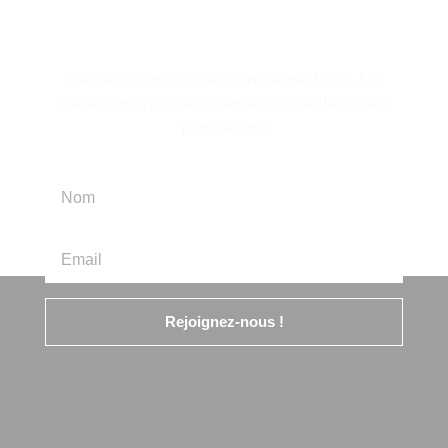
d'information
Laissez-vous inspirer en rejoignant IBIX. Le
meilleur moyen d’accéder aux nouvelles et aux
promotions !
Rejoignez-nous !