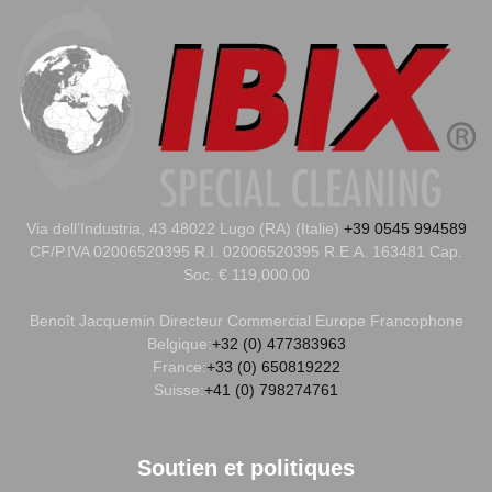
Via dell’Industria, 43 48022 Lugo (RA) (Italie)
+39 0545 994589
CF/P.IVA 02006520395 R.I. 02006520395 R.E.A. 163481 Cap.
Soc. € 119,000.00
Benoît Jacquemin
Directeur Commercial Europe Francophone
Belgique:
+32 (0) 477383963
France:
+33 (0) 650819222
Suisse:
+41 (0) 798274761
Soutien et politiques