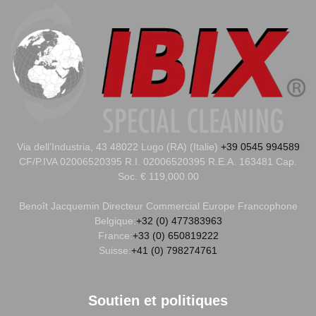
Via dell’Industria, 43 48022 Lugo (RA) (Italie)
+39 0545 994589
CF/P.IVA 02006520395 R.I. 02006520395 R.E.A. 163481 Cap.
Soc. € 119,000.00
Benoît Jacquemin
Directeur Commercial Europe Francophone
Belgique:
+32 (0) 477383963
France:
+33 (0) 650819222
Suisse:
+41 (0) 798274761
Soutien et politiques