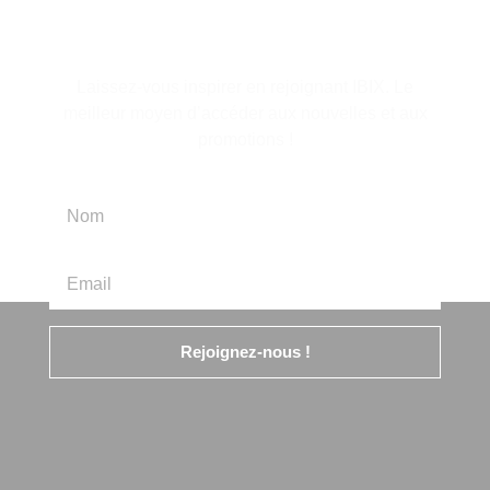
d'information
Laissez-vous inspirer en rejoignant IBIX. Le
meilleur moyen d’accéder aux nouvelles et aux
promotions !
Rejoignez-nous !