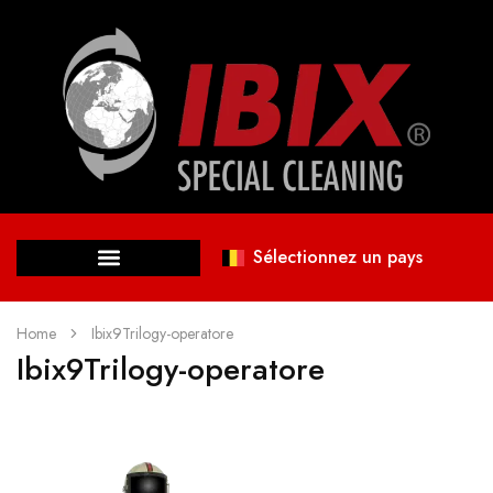
Sélectionnez un pays
Home
Ibix9Trilogy-operatore
Ibix9Trilogy-operatore