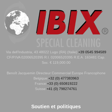
Via dell’Industria, 43 48022 Lugo (RA) (Italie)
+39 0545 994589
CF/P.IVA 02006520395 R.I. 02006520395 R.E.A. 163481 Cap.
Soc. € 119,000.00
Benoît Jacquemin
Directeur Commercial Europe Francophone
Belgique:
+32 (0) 477383963
France:
+33 (0) 650819222
Suisse:
+41 (0) 798274761
Soutien et politiques