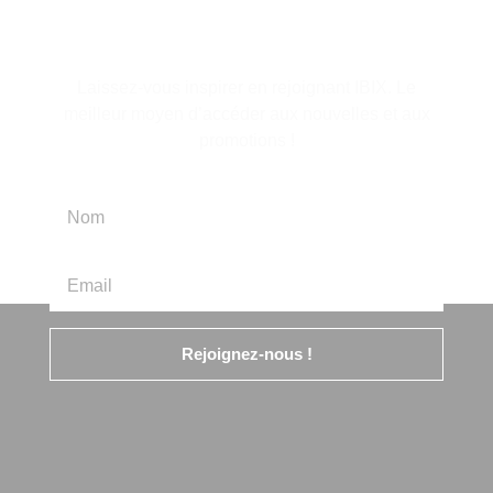
d'information
Laissez-vous inspirer en rejoignant IBIX. Le
meilleur moyen d’accéder aux nouvelles et aux
promotions !
Rejoignez-nous !