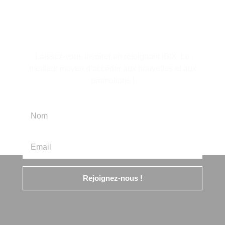
S'abonner à la lettre
d'information
Laissez-vous inspirer en rejoignant IBIX. Le
meilleur moyen d’accéder aux nouvelles et aux
promotions !
Rejoignez-nous !