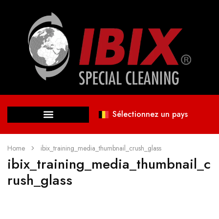
Sélectionnez un pays
Home
ibix_training_media_thumbnail_crush_glass
ibix_training_media_thumbnail_c
rush_glass