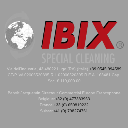
Via dell’Industria, 43 48022 Lugo (RA) (Italie)
+39 0545 994589
CF/P.IVA 02006520395 R.I. 02006520395 R.E.A. 163481 Cap.
Soc. € 119,000.00
Benoît Jacquemin
Directeur Commercial Europe Francophone
Belgique:
+32 (0) 477383963
France:
+33 (0) 650819222
Suisse:
+41 (0) 798274761