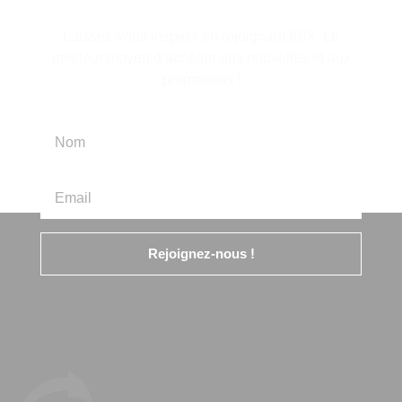
Laissez-vous inspirer en rejoignant IBIX. Le
meilleur moyen d’accéder aux nouvelles et aux
promotions !
Rejoignez-nous !