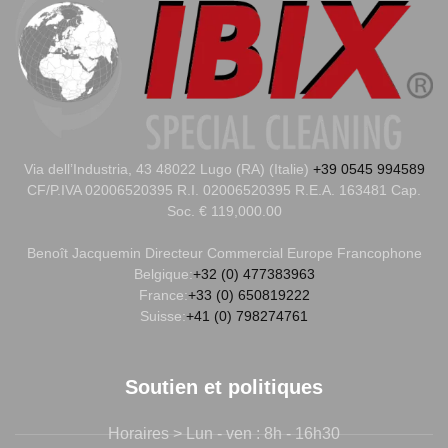
Via dell’Industria, 43 48022 Lugo (RA) (Italie)
+39 0545 994589
CF/P.IVA 02006520395 R.I. 02006520395 R.E.A. 163481 Cap.
Soc. € 119,000.00
Benoît Jacquemin
Directeur Commercial Europe Francophone
Belgique:
+32 (0) 477383963
France:
+33 (0) 650819222
Suisse:
+41 (0) 798274761
Soutien et politiques
Horaires > Lun - ven : 8h - 16h30