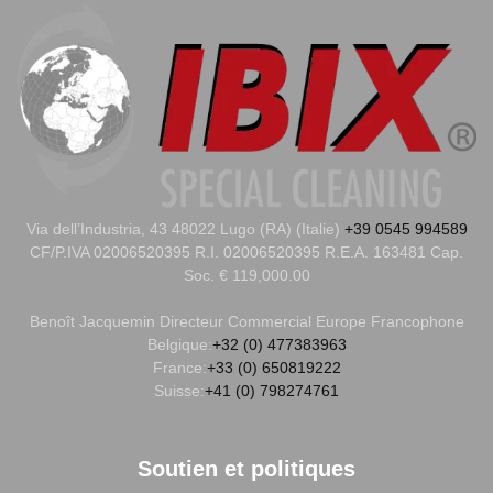
Via dell’Industria, 43 48022 Lugo (RA) (Italie)
+39 0545 994589
CF/P.IVA 02006520395 R.I. 02006520395 R.E.A. 163481 Cap.
Soc. € 119,000.00
Benoît Jacquemin
Directeur Commercial Europe Francophone
Belgique:
+32 (0) 477383963
France:
+33 (0) 650819222
Suisse:
+41 (0) 798274761
Soutien et politiques