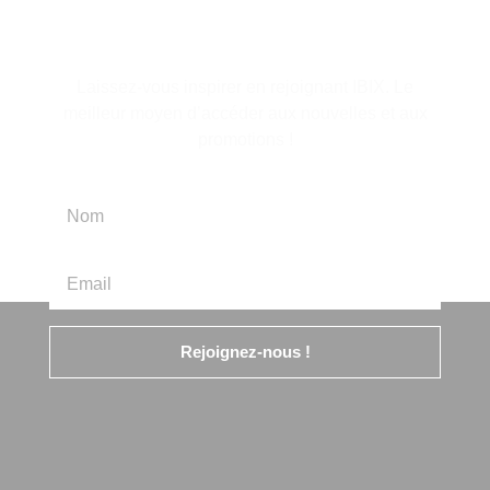
d'information
Laissez-vous inspirer en rejoignant IBIX. Le
meilleur moyen d’accéder aux nouvelles et aux
promotions !
Rejoignez-nous !