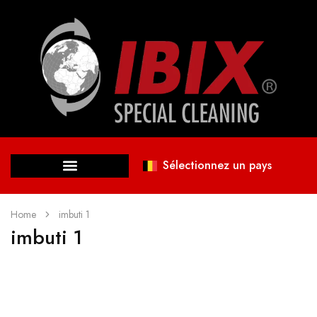
Sélectionnez un pays
Home
imbuti 1
imbuti 1