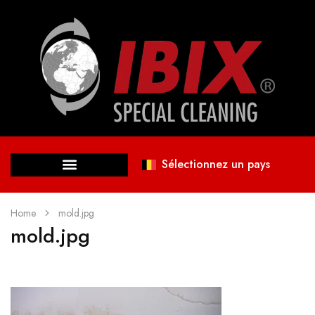
Sélectionnez un pays
Home
mold.jpg
mold.jpg