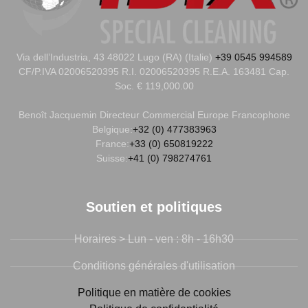
Via dell’Industria, 43 48022 Lugo (RA) (Italie)
+39 0545 994589
CF/P.IVA 02006520395 R.I. 02006520395 R.E.A. 163481 Cap.
Soc. € 119,000.00
Benoît Jacquemin
Directeur Commercial Europe Francophone
Belgique:
+32 (0) 477383963
France:
+33 (0) 650819222
Suisse:
+41 (0) 798274761
Soutien et politiques
Horaires > Lun - ven : 8h - 16h30
Conditions générales d'utilisation
Politique en matière de cookies