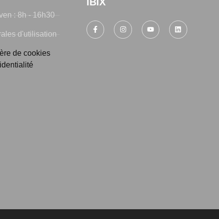
IBIX
ven : 8h - 16h30
les d'utilisation
ière de cookies
identialité