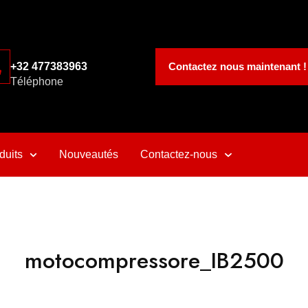
Contactez nous maintenant !
+32 477383963
Téléphone
duits
Nouveautés
Contactez-nous
motocompressore_IB2500