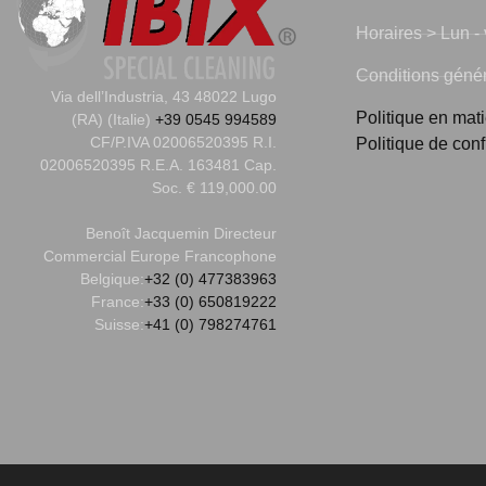
Horaires > Lun - 
Conditions généra
Via dell’Industria, 43 48022 Lugo
Politique en mat
(RA) (Italie)
+39 0545 994589
CF/P.IVA 02006520395 R.I.
Politique de conf
02006520395 R.E.A. 163481 Cap.
Soc. € 119,000.00
Benoît Jacquemin
Directeur
Commercial Europe Francophone
Belgique:
+32 (0) 477383963
France:
+33 (0) 650819222
Suisse:
+41 (0) 798274761