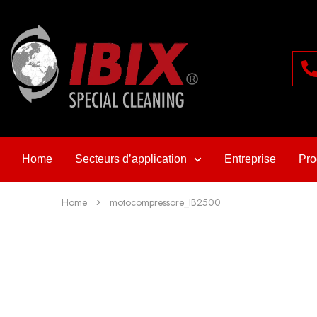
Home
Secteurs d’application
Entreprise
Pro
Home
motocompressore_IB2500