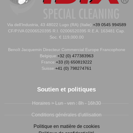
Via dell’Industria, 43 48022 Lugo (RA) (Italie)
+39 0545 994589
CF/P.IVA 02006520395 R.I. 02006520395 R.E.A. 163481 Cap.
Soc. € 119,000.00
Benoît Jacquemin
Directeur Commercial Europe Francophone
Belgique:
+32 (0) 477383963
France:
+33 (0) 650819222
Suisse:
+41 (0) 798274761
Soutien et politiques
Horaires > Lun - ven : 8h - 16h30
Conditions générales d'utilisation
Politique en matière de cookies