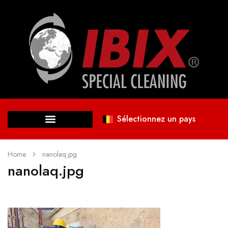
Sélectionnez un pays
Home
nanolaq.jpg
nanolaq.jpg