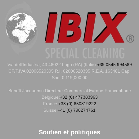
Via dell’Industria, 43 48022 Lugo (RA) (Italie)
+39 0545 994589
CF/P.IVA 02006520395 R.I. 02006520395 R.E.A. 163481 Cap.
Soc. € 119,000.00
Benoît Jacquemin
Directeur Commercial Europe Francophone
Belgique:
+32 (0) 477383963
France:
+33 (0) 650819222
Suisse:
+41 (0) 798274761
Soutien et politiques