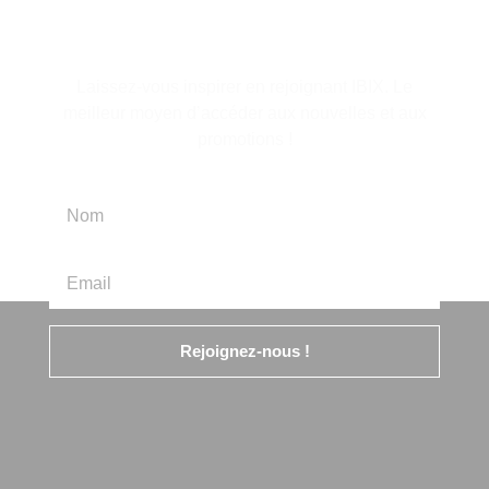
d'information
Laissez-vous inspirer en rejoignant IBIX. Le
meilleur moyen d’accéder aux nouvelles et aux
promotions !
Rejoignez-nous !