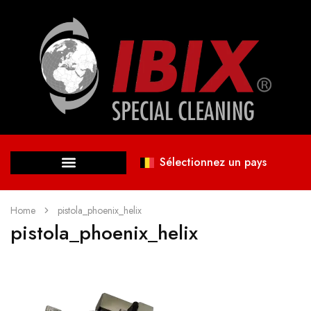
Sélectionnez un pays
Home
pistola_phoenix_helix
pistola_phoenix_helix