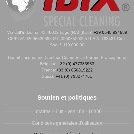
Via dell’Industria, 43 48022 Lugo (RA) (Italie)
+39 0545 994589
CF/P.IVA 02006520395 R.I. 02006520395 R.E.A. 163481 Cap.
Soc. € 119,000.00
Benoît Jacquemin
Directeur Commercial Europe Francophone
Belgique:
+32 (0) 477383963
France:
+33 (0) 650819222
Suisse:
+41 (0) 798274761
Soutien et politiques
Horaires > Lun - ven : 8h - 16h30
Conditions générales d'utilisation