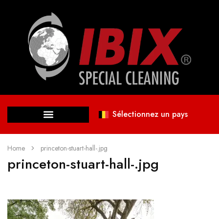
Sélectionnez un pays
Home
princeton-stuart-hall-.jpg
princeton-stuart-hall-.jpg