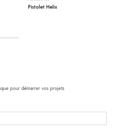
Pistolet Helix
Kit de 
ique pour démarrer vos projets.