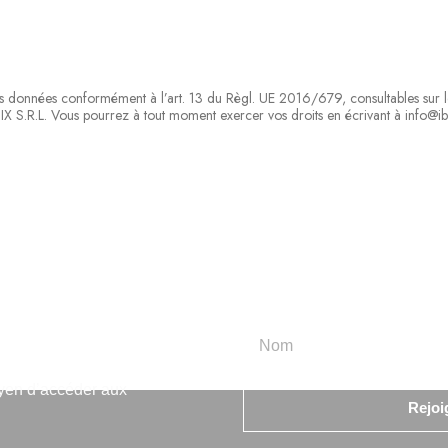
 des données conformément à l’art. 13 du Règl. UE 2016/679, consultables sur l
IX S.R.L. Vous pourrez à tout moment exercer vos droits en écrivant à info@ibi
rmation
oyen d’accéder aux
Rejoi