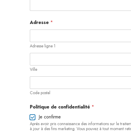
Adresse
*
Adresse ligne 1
Ville
Code postal
*
Politique de confidentialité
*
E
n
Je confirme
t
Après avoir pris connaissance des informations sur le trait
r
à jour à des fins marketing. Vous pouvez à tout moment retir
e