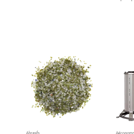
Abrasifs
Aérogomm