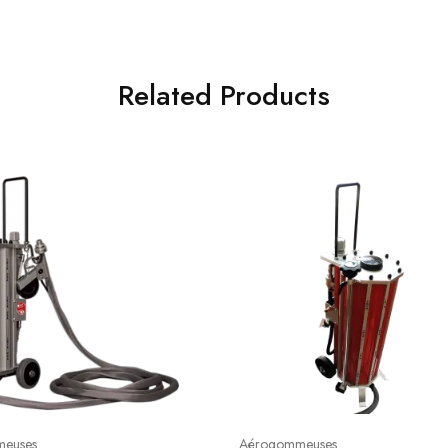
Related Products
euses
Aérogommeuses