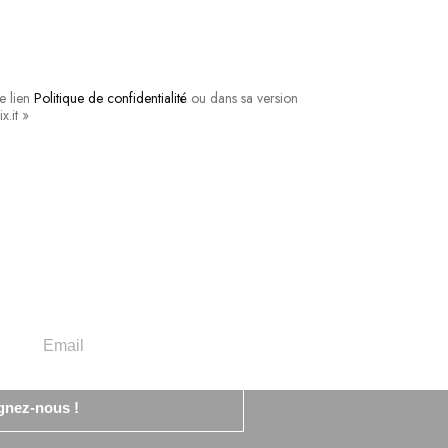
e lien
Politique de confidentialité
ou dans sa version
x.it »
gnez-nous !