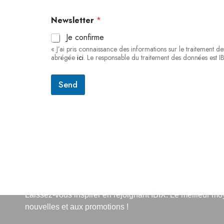
p
r
Newsletter
*
i
s
Je confirme
e
« J’ai pris connaissance des informations sur le traitement
N
abrégée
ici
. Le responsable du traitement des données est IB
o
t
e
Send
S'abonner à la lettre d'info
Laissez-vous inspirer en rejoignant IBIX. Le meilleur m
nouvelles et aux promotions !