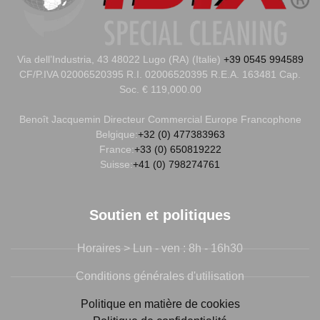
Via dell’Industria, 43 48022 Lugo (RA) (Italie)
+39 0545 994589
CF/P.IVA 02006520395 R.I. 02006520395 R.E.A. 163481 Cap.
Soc. € 119,000.00
Benoît Jacquemin
Directeur Commercial Europe Francophone
Belgique:
+32 (0) 477383963
France:
+33 (0) 650819222
Suisse:
+41 (0) 798274761
Soutien et politiques
Horaires > Lun - ven : 8h - 16h30
Conditions générales d'utilisation
Politique en matière de cookies