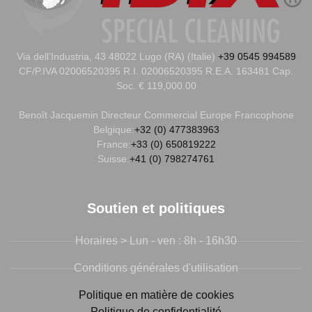
Via dell’Industria, 43 48022 Lugo (RA) (Italie)
+39 0545 994589
CF/P.IVA 02006520395 R.I. 02006520395 R.E.A. 163481 Cap.
Soc. € 119,000.00
Benoît Jacquemin
Directeur Commercial Europe Francophone
Belgique:
+32 (0) 477383963
France:
+33 (0) 650819222
Suisse:
+41 (0) 798274761
Soutien et politiques
Horaires > Lun - ven : 8h - 16h30
Conditions générales d'utilisation
Politique en matière de cookies
Politique de confidentialité