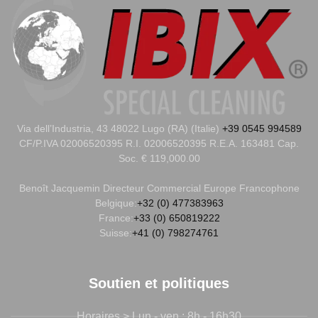
Via dell’Industria, 43 48022 Lugo (RA) (Italie)
+39 0545 994589
CF/P.IVA 02006520395 R.I. 02006520395 R.E.A. 163481 Cap.
Soc. € 119,000.00
Benoît Jacquemin
Directeur Commercial Europe Francophone
Belgique:
+32 (0) 477383963
France:
+33 (0) 650819222
Suisse:
+41 (0) 798274761
Soutien et politiques
Horaires > Lun - ven : 8h - 16h30