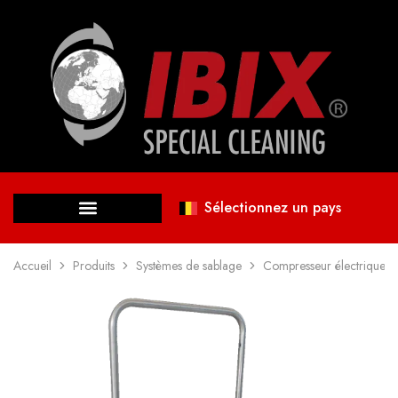
Sélectionnez un pays
Accueil
Produits
Systèmes de sablage
Compresseur électrique à v