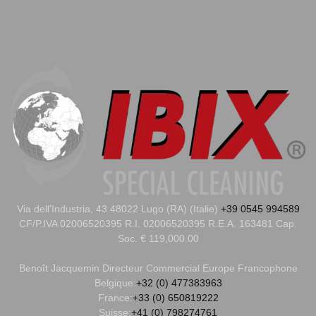
Via dell’Industria, 43 48022 Lugo (RA) (Italie)
+39 0545 994589
CF/P.IVA 02006520395 R.I. 02006520395 R.E.A. 163481 Cap.
Soc. € 119,000.00
Benoît Jacquemin
Directeur Commercial Europe Francophone
Belgique:
+32 (0) 477383963
France:
+33 (0) 650819222
Suisse:
+41 (0) 798274761