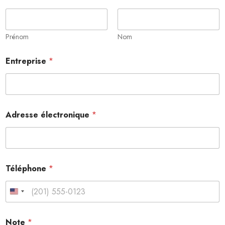
Prénom
Nom
Entreprise
*
Adresse électronique
*
*
Téléphone
*
*
*
United States +1
Note
*