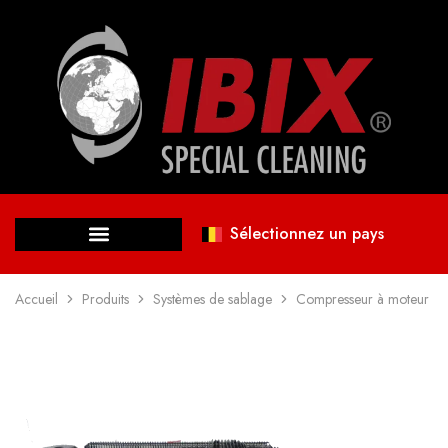
Sélectionnez un pays
Accueil
Produits
Systèmes de sablage
Compresseur à moteur I