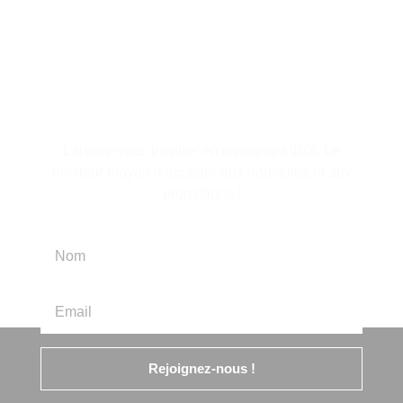
S'abonner à la lettre
d'information
Laissez-vous inspirer en rejoignant IBIX. Le
meilleur moyen d’accéder aux nouvelles et aux
promotions !
Rejoignez-nous !